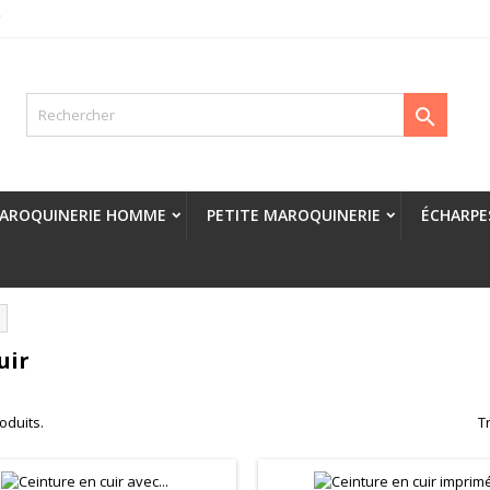
r

AROQUINERIE HOMME
PETITE MAROQUINERIE
ÉCHARPE
uir
roduits.
Tr