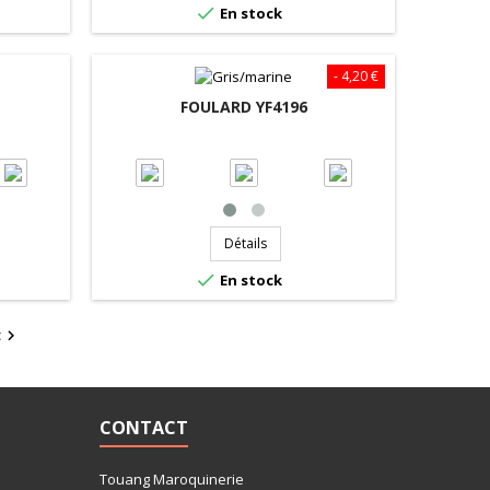

En stock
- 4,20 €
FOULARD YF4196
Détails

En stock
t

CONTACT
Touang Maroquinerie