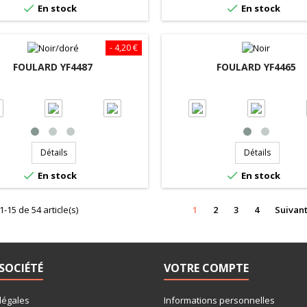


En stock
En stock
- 4,20 €
FOULARD YF4487
FOULARD YF4465
Détails
Détails


En stock
En stock
1-15 de 54 article(s)
1
2
3
4
Suivan
SOCIÉTÉ
VOTRE COMPTE
légales
Informations personnelles