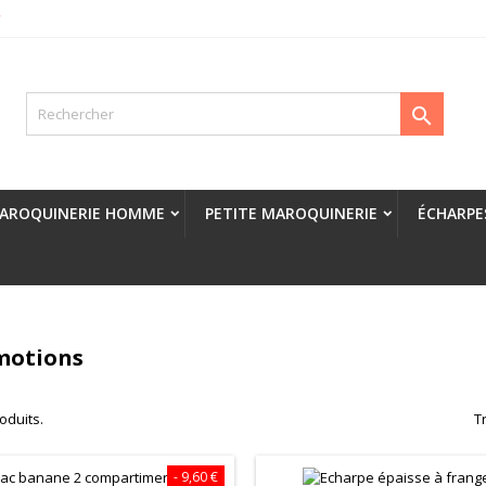
r

AROQUINERIE HOMME
PETITE MAROQUINERIE
ÉCHARPE
motions
roduits.
Tr
- 9,60 €