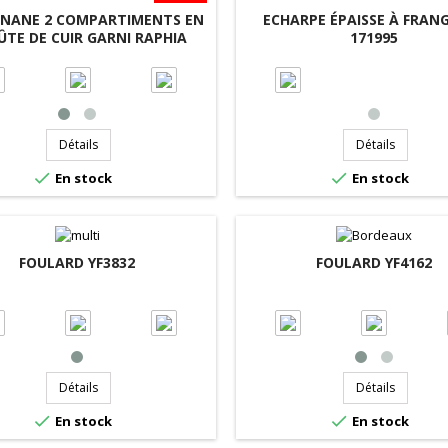
ANANE 2 COMPARTIMENTS EN
ECHARPE ÉPAISSE À FRANG
ÛTE DE CUIR GARNI RAPHIA
171995
VENISE 53013
Détails
Détails


En stock
En stock
FOULARD YF3832
FOULARD YF4162
Détails
Détails


En stock
En stock