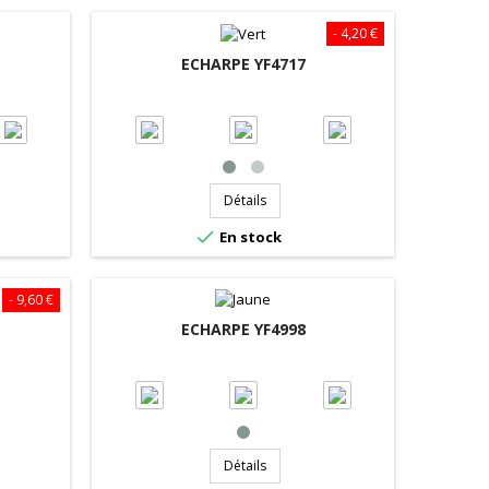
- 4,20 €
ECHARPE YF4717
Détails

En stock
- 9,60 €
3
ECHARPE YF4998
Détails